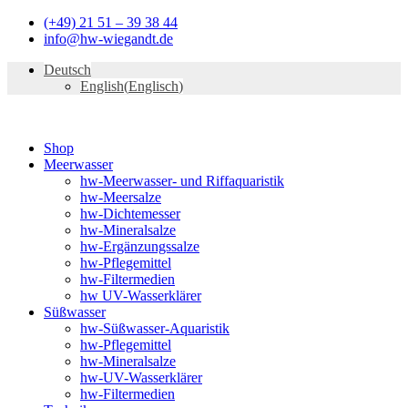
Zum
(+49) 21 51 – 39 38 44
Inhalt
info@hw-wiegandt.de
springen
Deutsch
English
(
Englisch
)
Shop
Meerwasser
hw-Meerwasser- und Riffaquaristik
hw-Meersalze
hw-Dichtemesser
hw-Mineralsalze
hw-Ergänzungssalze
hw-Pflegemittel
hw-Filtermedien
hw UV-Wasserklärer
Süßwasser
hw-Süßwasser-Aquaristik
hw-Pflegemittel
hw-Mineralsalze
hw-UV-Wasserklärer
hw-Filtermedien