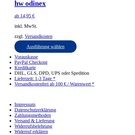
auf.
hw odinex
Die
Optionen
ab
14,95
€
können
auf
inkl. MwSt.
der
Produktseite
zzgl.
Versandkosten
gewählt
werden
Dieses
Ausführung wählen
Produkt
Vorauskasse
weist
PayPal Checkout
mehrere
Kreditkarte
Varianten
DHL, GLS, DPD, UPS oder Spedition
auf.
Lieferzeit: 1-3 Tage *
Die
Versandkostenfrei ab 100 € / Warenwert *
Optionen
können
auf
der
Impressum
Produktseite
Datenschutzerklärung
gewählt
Zahlungsmethoden
werden
Versand & Lieferung
Widerrufsbelehrung
Widerruf erklären