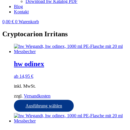
Download hw Katalog PDF
Blog
Kontakt
0,00
€
0
Warenkorb
Cryptocarion Irritans
hw odinex
ab
14,95
€
inkl. MwSt.
zzgl.
Versandkosten
Dieses
Ausführung wählen
Produkt
weist
mehrere
Varianten