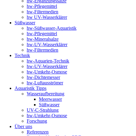
hw-Ergänzungssalze
hw-Pflegemittel
hw-Filtermedien
hw UV-Wasserklärer
Süßwasser
hw-Süßwasser-Aquaristik
hw-Pflegemittel
hw-Mineralsalze
hw-UV-Wasserklärer
hw-Filtermedien
Technik
hw-Aquarien-Technik
hw-UV-Wasserklärer
hw-Umkehr-Osmose
hw-Dichtemesser
hw-Luftausströmer
Aquaristik Tipps
Wasseraufbereitung
Meerwasser
Süßwasser
UV-C-Strahlung
hw-Umkehr-Osmose
Forschung
Über uns
Referenzen