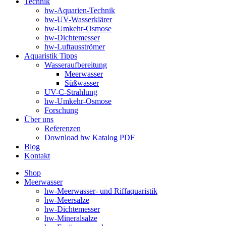
Technik
hw-Aquarien-Technik
hw-UV-Wasserklärer
hw-Umkehr-Osmose
hw-Dichtemesser
hw-Luftausströmer
Aquaristik Tipps
Wasseraufbereitung
Meerwasser
Süßwasser
UV-C-Strahlung
hw-Umkehr-Osmose
Forschung
Über uns
Referenzen
Download hw Katalog PDF
Blog
Kontakt
Shop
Meerwasser
hw-Meerwasser- und Riffaquaristik
hw-Meersalze
hw-Dichtemesser
hw-Mineralsalze