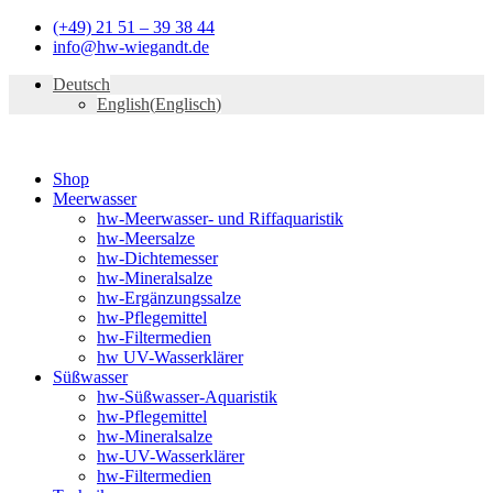
Zum
(+49) 21 51 – 39 38 44
Inhalt
info@hw-wiegandt.de
springen
Deutsch
English
(
Englisch
)
Shop
Meerwasser
hw-Meerwasser- und Riffaquaristik
hw-Meersalze
hw-Dichtemesser
hw-Mineralsalze
hw-Ergänzungssalze
hw-Pflegemittel
hw-Filtermedien
hw UV-Wasserklärer
Süßwasser
hw-Süßwasser-Aquaristik
hw-Pflegemittel
hw-Mineralsalze
hw-UV-Wasserklärer
hw-Filtermedien