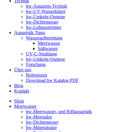
Technik
hw-Aquarien-Technik
hw-UV-Wasserklärer
hw-Umkehr-Osmose
hw-Dichtemesser
hw-Luftausströmer
Aquaristik Tipps
Wasseraufbereitung
Meerwasser
Süßwasser
UV-C-Strahlung
hw-Umkehr-Osmose
Forschung
Über uns
Referenzen
Download hw Katalog PDF
Blog
Kontakt
Shop
Meerwasser
hw-Meerwasser- und Riffaquaristik
hw-Meersalze
hw-Dichtemesser
hw-Mineralsalze