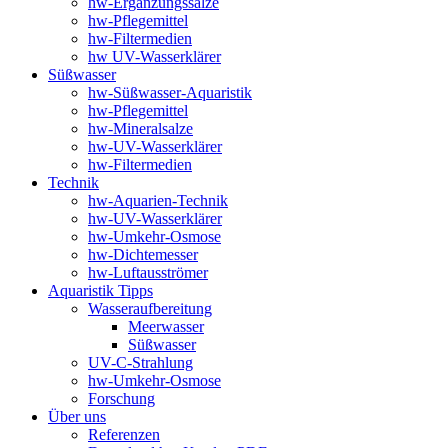
hw-Ergänzungssalze
hw-Pflegemittel
hw-Filtermedien
hw UV-Wasserklärer
Süßwasser
hw-Süßwasser-Aquaristik
hw-Pflegemittel
hw-Mineralsalze
hw-UV-Wasserklärer
hw-Filtermedien
Technik
hw-Aquarien-Technik
hw-UV-Wasserklärer
hw-Umkehr-Osmose
hw-Dichtemesser
hw-Luftausströmer
Aquaristik Tipps
Wasseraufbereitung
Meerwasser
Süßwasser
UV-C-Strahlung
hw-Umkehr-Osmose
Forschung
Über uns
Referenzen