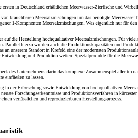
ie ersten in Deutschland erhältlichen Meerwasser-Zierfische und Wirbel
en von brauchbaren Meersalzmischungen um das benötigte Meerwasser 
eigener 1-Kompnenten Meersalzmischungen. Was eigentlich nur für den
rker auf die Herstellung hochqualitativer Meersalzmischungen. Für vie
n. Parallel hierzu wurden auch die Produktionskapazitäten und Produkt
das an unserem Standort in Krefeld eine der modernsten Produktionsan
ur Entwicklung und Produktion weitere Spezialprodukte für die Meerwa
merk des Unternehmens darin das komplexe Zusammenspiel aller im nat
 einfließen zu lassen.
ng in der Erforschung sowie Entwicklung von hochqualitativen Meers
neuste Forschungserkenntnisse und Produktionsverfahren in kürzester Ze
ür einen verlässlichen und reproduzierbaren Herstellungsprozess.
aristik