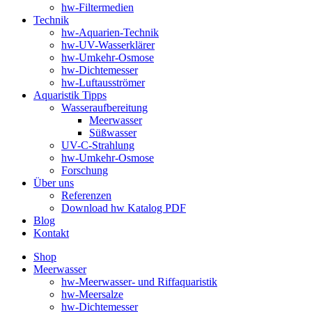
hw-Filtermedien
Technik
hw-Aquarien-Technik
hw-UV-Wasserklärer
hw-Umkehr-Osmose
hw-Dichtemesser
hw-Luftausströmer
Aquaristik Tipps
Wasseraufbereitung
Meerwasser
Süßwasser
UV-C-Strahlung
hw-Umkehr-Osmose
Forschung
Über uns
Referenzen
Download hw Katalog PDF
Blog
Kontakt
Shop
Meerwasser
hw-Meerwasser- und Riffaquaristik
hw-Meersalze
hw-Dichtemesser