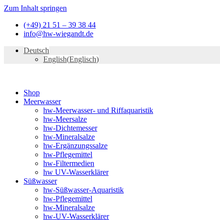
Zum Inhalt springen
(+49) 21 51 – 39 38 44
info@hw-wiegandt.de
Deutsch
English
(
Englisch
)
Shop
Meerwasser
hw-Meerwasser- und Riffaquaristik
hw-Meersalze
hw-Dichtemesser
hw-Mineralsalze
hw-Ergänzungssalze
hw-Pflegemittel
hw-Filtermedien
hw UV-Wasserklärer
Süßwasser
hw-Süßwasser-Aquaristik
hw-Pflegemittel
hw-Mineralsalze
hw-UV-Wasserklärer