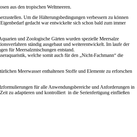
losen aus den tropischen Weltmeeren.
herzustellen. Um die Hälterungsbedingungen verbessern zu können
 Eigenbedarf gedacht war entwickelte sich schon bald zum immer
le Aquarien und Zoologische Gärten wurden spezielle Meersalze
ionsverfahren ständig ausgebaut und weiterentwickelt. Im laufe der
lagen für Meersalzmischungen entstand.
sseraquaristik, welche somit auch für den „Nicht-Fachmann“ die
ürlichen Meerwasser enthaltenen Stoffe und Elemente zu erforschen
alzformulierungen für alle Anwendungsbereiche und Anforderungen in
it zu adaptieren und kontrolliert in die Serienfertigung einfließen