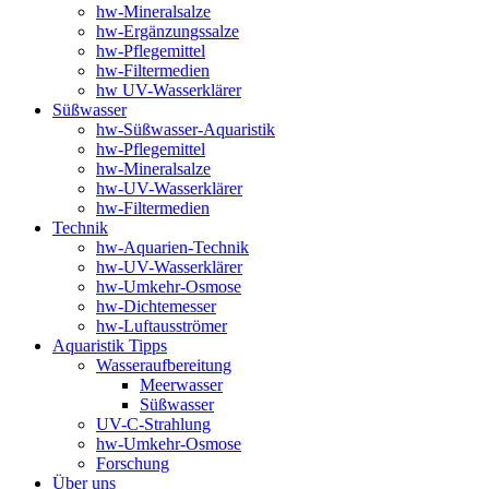
hw-Mineralsalze
hw-Ergänzungssalze
hw-Pflegemittel
hw-Filtermedien
hw UV-Wasserklärer
Süßwasser
hw-Süßwasser-Aquaristik
hw-Pflegemittel
hw-Mineralsalze
hw-UV-Wasserklärer
hw-Filtermedien
Technik
hw-Aquarien-Technik
hw-UV-Wasserklärer
hw-Umkehr-Osmose
hw-Dichtemesser
hw-Luftausströmer
Aquaristik Tipps
Wasseraufbereitung
Meerwasser
Süßwasser
UV-C-Strahlung
hw-Umkehr-Osmose
Forschung
Über uns