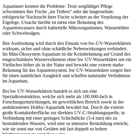
Aquarianer kennen die Probleme: Trotz sorgfältiger Pflege
schwimmen ihre Fische „im Trüben“ oder die langersehnte,
erfolgreiche Nachzucht ihrer Fische scheitert an der Verpilzung der
Eigelege. Ursache hierfür ist meist eine Belastung des
Aquarienwassers durch bakterielle Mikroorganismen, Wassertrüber
oder Schwebealgen.
Ihre Ausbreitung wird durch den Einsatz von hw-UV-Wasserklärern
wirksam, sicher und ohne schädliche Nebenwirkungen verhindert.
Im Mini-Ökosystem Aquarium ist die Keimbelastung auf Grund des
eingeschränkten Wasservolumens ohne hw UV-Wasserklärer um ein
Vielfaches höher als in der Natur und bewirkt eine extrem starke
Belastung für das Aquariensystem. hw UV-Wasserklärer sorgen hier
für einen natürlichen Ausgleich und schaffen naturnahe Verhältnisse
im Aquarium.
Bei hw UV-Wasserklärern handelt es sich um eine
Spezialkonstruktion, welche sich mehr als 100.000-fach in
Forschungseinrichtungen, im gewerblichen Bereich sowie in der
ambitionierten Hobby-Aquaristik bewährt hat. Durch die extrem
große Kontaktoberfläche zur direkten UV-C-Strahlungsquelle, in
Verbindung mit einer geringen Schichtdicke (3-4 mm) des zu
bestrahlenden Wassers, wird eine so intensive Bestrahlung erreicht,
wie sie sonst nur von Geräten mit fast doppelt so hohen