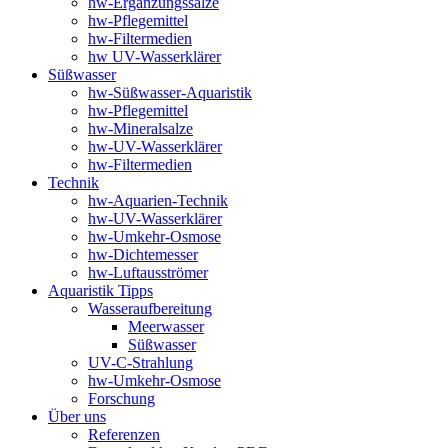
hw-Ergänzungssalze
hw-Pflegemittel
hw-Filtermedien
hw UV-Wasserklärer
Süßwasser
hw-Süßwasser-Aquaristik
hw-Pflegemittel
hw-Mineralsalze
hw-UV-Wasserklärer
hw-Filtermedien
Technik
hw-Aquarien-Technik
hw-UV-Wasserklärer
hw-Umkehr-Osmose
hw-Dichtemesser
hw-Luftausströmer
Aquaristik Tipps
Wasseraufbereitung
Meerwasser
Süßwasser
UV-C-Strahlung
hw-Umkehr-Osmose
Forschung
Über uns
Referenzen