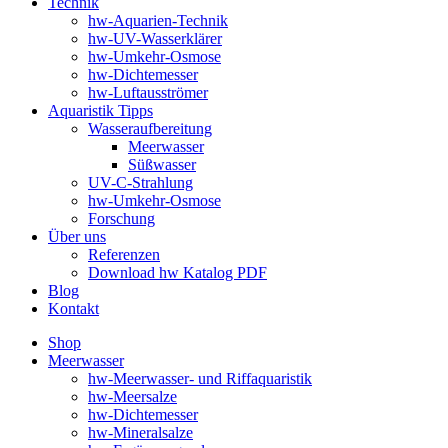
Technik
hw-Aquarien-Technik
hw-UV-Wasserklärer
hw-Umkehr-Osmose
hw-Dichtemesser
hw-Luftausströmer
Aquaristik Tipps
Wasseraufbereitung
Meerwasser
Süßwasser
UV-C-Strahlung
hw-Umkehr-Osmose
Forschung
Über uns
Referenzen
Download hw Katalog PDF
Blog
Kontakt
Shop
Meerwasser
hw-Meerwasser- und Riffaquaristik
hw-Meersalze
hw-Dichtemesser
hw-Mineralsalze