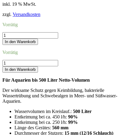
inkl. 19 % MwSt.
zzgl.
Versandkosten
Vorrätig
hw
UV-
In den Warenkorb
Wasserklärer
Modell
Vorrätig
500
Menge
hw
UV-
In den Warenkorb
Wasserklärer
Modell
Für Aquarien bis 500 Liter Netto-Volumen
500
Menge
Der wirksame Schutz gegen Keimbildung, bakterielle
Wassertrübung und Schwebealgen in Meer- und Süßwasser-
Aquarien.
Wasservolumen im Kreislauf.:
500 Liter
Entkeimung bei ca. 450 l/h:
90%
Entkeimung bei ca. 250 l/h:
99%
Länge des Gerätes:
560 mm
Durchmesser der Stutzen:
15 mm (12/16 Schlauch)