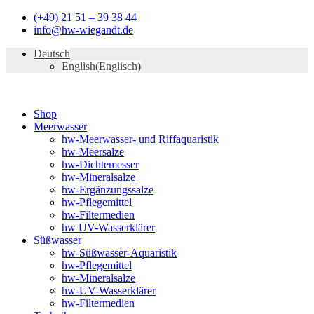
Zum
(+49) 21 51 – 39 38 44
Inhalt
info@hw-wiegandt.de
springen
Deutsch
English
(
Englisch
)
Shop
Meerwasser
hw-Meerwasser- und Riffaquaristik
hw-Meersalze
hw-Dichtemesser
hw-Mineralsalze
hw-Ergänzungssalze
hw-Pflegemittel
hw-Filtermedien
hw UV-Wasserklärer
Süßwasser
hw-Süßwasser-Aquaristik
hw-Pflegemittel
hw-Mineralsalze
hw-UV-Wasserklärer
hw-Filtermedien