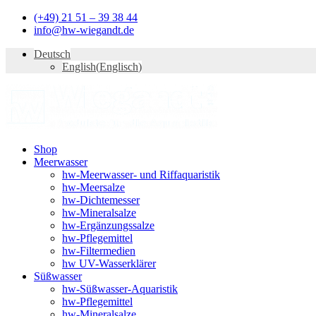
Zum
(+49) 21 51 – 39 38 44
Inhalt
info@hw-wiegandt.de
springen
Deutsch
English
(
Englisch
)
Shop
Meerwasser
hw-Meerwasser- und Riffaquaristik
hw-Meersalze
hw-Dichtemesser
hw-Mineralsalze
hw-Ergänzungssalze
hw-Pflegemittel
hw-Filtermedien
hw UV-Wasserklärer
Süßwasser
hw-Süßwasser-Aquaristik
hw-Pflegemittel
hw-Mineralsalze