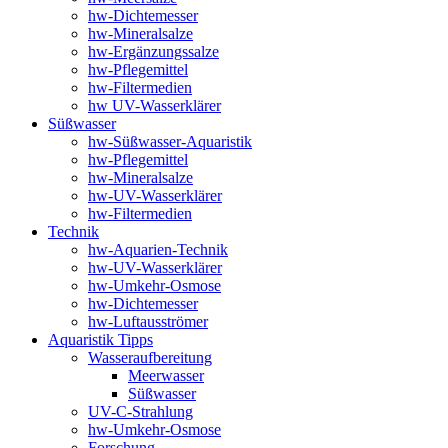
hw-Dichtemesser
hw-Mineralsalze
hw-Ergänzungssalze
hw-Pflegemittel
hw-Filtermedien
hw UV-Wasserklärer
Süßwasser
hw-Süßwasser-Aquaristik
hw-Pflegemittel
hw-Mineralsalze
hw-UV-Wasserklärer
hw-Filtermedien
Technik
hw-Aquarien-Technik
hw-UV-Wasserklärer
hw-Umkehr-Osmose
hw-Dichtemesser
hw-Luftausströmer
Aquaristik Tipps
Wasseraufbereitung
Meerwasser
Süßwasser
UV-C-Strahlung
hw-Umkehr-Osmose
Forschung