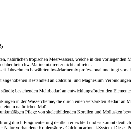
®
en, natürlichen tropischen Meerwassers, welche in den vorliegenden Mis
daher beim hw-Marinemix reefer nicht auftreten.
s seit Jahrzehnten bewährten hw-Marinemix professional und trägt vor 
kt angehobenen Bestandteil an Calcium- und Magnesium-Verbindungen, w
m ständig bestehenden Mehrbedarf an entwicklungsfördernden Element
rkungen in der Wasserchemie, die durch einen verstärkten Bedarf an M
in einem natürlichen Maß.
rpunktmäßigen Pflege von skelettbildenden Korallen und Mollusken be
ehrung durch Fragmentierung deutlich erleichtert und es kommt deutli
 Natur vorhandene Kohlensäure / Calciumcarbonat-System. Dieses Puffer