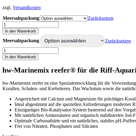
zzgl.
Versandkosten
Meersalzpackung
Zurücksetzen
hw
Marinemix
In den Warenkorb
reefer®
Menge
Meersalzpackung
Zurücksetzen
hw
Marinemix
In den Warenkorb
reefer®
Menge
hw-Marinemix reefer® für die Riff-Aquari
hw-Marinemix reefer ist eine Spezialentwicklung für die Verwendung 
Korallen, Schalen- und Krebstieren. Das Wachstum sowie die natürlic
Angereichert mit Calcium und Magnesium für prächtiges Kora
Ideal abgestimmt auf die speziellen Anforderungen moderner Ri
Einzigartiges Bio-Katalysator-System basierend auf den Vorga
Mit natürlichen Aminosäuren und organisch stabilisierten Jod-
Optimale Carbonathärte und ein natürliches, stabiles pH-Puffe
Frei von Nitraten, Phosphaten und Silicaten