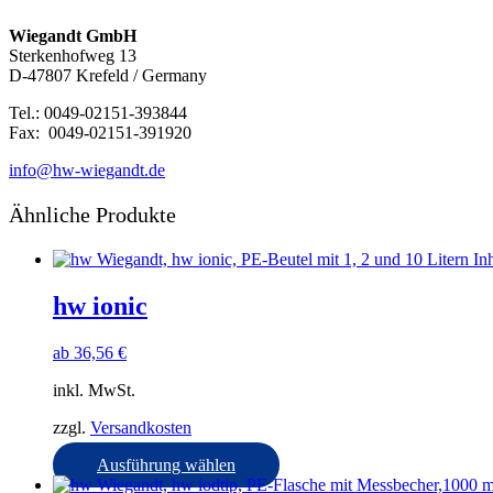
Wiegandt GmbH
Sterkenhofweg 13
D-47807 Krefeld / Germany
Tel.: 0049-02151-393844
Fax: 0049-02151-391920
info@hw-wiegandt.de
Ähnliche Produkte
hw ionic
ab
36,56
€
inkl. MwSt.
zzgl.
Versandkosten
Dieses
Ausführung wählen
Produkt