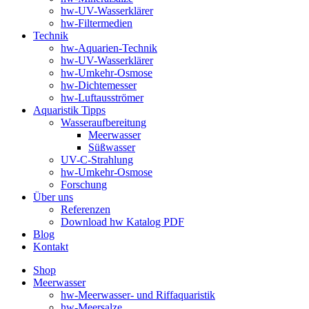
hw-UV-Wasserklärer
hw-Filtermedien
Technik
hw-Aquarien-Technik
hw-UV-Wasserklärer
hw-Umkehr-Osmose
hw-Dichtemesser
hw-Luftausströmer
Aquaristik Tipps
Wasseraufbereitung
Meerwasser
Süßwasser
UV-C-Strahlung
hw-Umkehr-Osmose
Forschung
Über uns
Referenzen
Download hw Katalog PDF
Blog
Kontakt
Shop
Meerwasser
hw-Meerwasser- und Riffaquaristik
hw-Meersalze