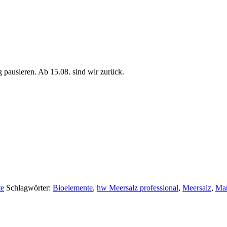
pausieren. Ab 15.08. sind wir zurück.
te
Schlagwörter:
Bioelemente
,
hw Meersalz professional
,
Meersalz
,
Mar