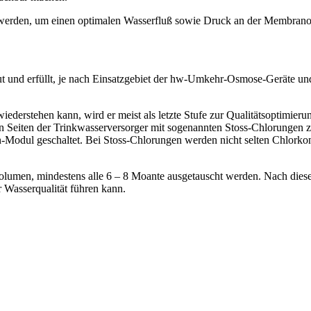
lt werden, um einen optimalen Wasserfluß sowie Druck an der Membrano
und erfüllt, je nach Einsatzgebiet der hw-Umkehr-Osmose-Geräte und d
ederstehen kann, wird er meist als letzte Stufe zur Qualitätsoptimi
n Seiten der Trinkwasserversorger mit sogenannten Stoss-Chlorungen zu
Modul geschaltet. Bei Stoss-Chlorungen werden nicht selten Chlorkonz
men, mindestens alle 6 – 8 Moante ausgetauscht werden. Nach diesem 
 Wasserqualität führen kann.