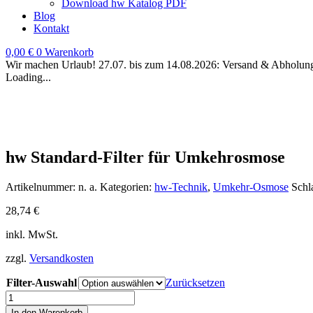
Download hw Katalog PDF
Blog
Kontakt
0,00
€
0
Warenkorb
Wir machen Urlaub! 27.07. bis zum 14.08.2026: Versand & Abholung 
Loading...
hw Standard-Filter für Umkehrosmose
Artikelnummer:
n. a.
Kategorien:
hw-Technik
,
Umkehr-Osmose
Schl
28,74
€
inkl. MwSt.
zzgl.
Versandkosten
Filter-Auswahl
Zurücksetzen
hw
Standard-
In den Warenkorb