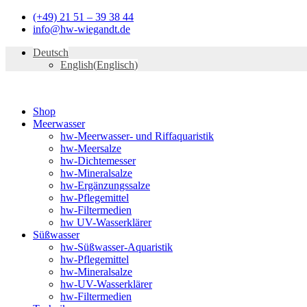
Zum
(+49) 21 51 – 39 38 44
Inhalt
info@hw-wiegandt.de
springen
Deutsch
English
(
Englisch
)
Shop
Meerwasser
hw-Meerwasser- und Riffaquaristik
hw-Meersalze
hw-Dichtemesser
hw-Mineralsalze
hw-Ergänzungssalze
hw-Pflegemittel
hw-Filtermedien
hw UV-Wasserklärer
Süßwasser
hw-Süßwasser-Aquaristik
hw-Pflegemittel
hw-Mineralsalze
hw-UV-Wasserklärer
hw-Filtermedien