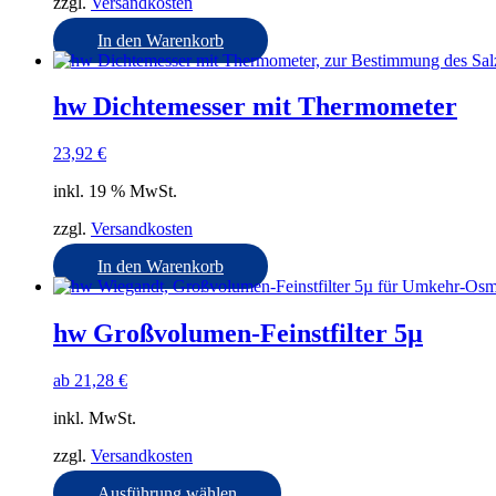
zzgl.
Versandkosten
In den Warenkorb
hw Dichtemesser mit Thermometer
23,92
€
inkl. 19 % MwSt.
zzgl.
Versandkosten
In den Warenkorb
hw Großvolumen-Feinstfilter 5µ
ab
21,28
€
inkl. MwSt.
zzgl.
Versandkosten
Dieses
Ausführung wählen