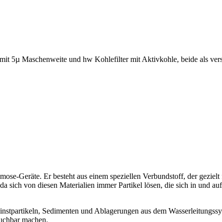
it 5µ Maschenweite und hw Kohlefilter mit Aktivkohle, beide als ver
smose-Geräte. Er besteht aus einem speziellen Verbundstoff, der gezie
 da sich von diesen Materialien immer Partikel lösen, die sich in und 
nstpartikeln, Sedimenten und Ablagerungen aus dem Wasserleitungssyst
auchbar machen.