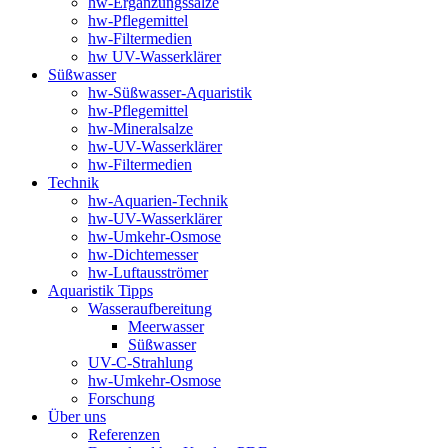
hw-Ergänzungssalze
hw-Pflegemittel
hw-Filtermedien
hw UV-Wasserklärer
Süßwasser
hw-Süßwasser-Aquaristik
hw-Pflegemittel
hw-Mineralsalze
hw-UV-Wasserklärer
hw-Filtermedien
Technik
hw-Aquarien-Technik
hw-UV-Wasserklärer
hw-Umkehr-Osmose
hw-Dichtemesser
hw-Luftausströmer
Aquaristik Tipps
Wasseraufbereitung
Meerwasser
Süßwasser
UV-C-Strahlung
hw-Umkehr-Osmose
Forschung
Über uns
Referenzen