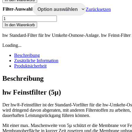
Filter
für
Filter-Auswahl
Zurücksetzen
Umkehrosmose
hw
Menge
Standard-
In den Warenkorb
Filter
für
hw Standard-Filter für hw Umkehr-Osmose-Anlage. hw Feinst-Filter m
Umkehrosmose
Menge
Loading...
Beschreibung
Zusätzliche Information
Produktsicherheit
Beschreibung
hw Feinstfilter (5µ)
Der hw®-Feinstfilter ist der Standard-Vorfilter für die hw-Umkehr-O
wird dringend davon abgeraten, mit anderen Filterstoffen zu arbeiten,
dauerhaften Leistungsrückgang führen können.
Mit einer max. Maschenweite von 5µ schützt er die Membrane vor Fei
Membranoberfläche in kurzer Zeit zusetzen und die Membrane unbr