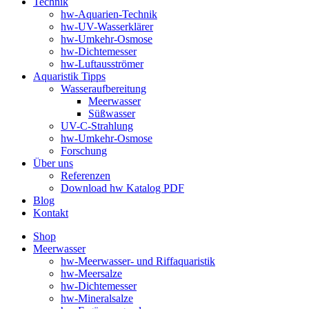
Technik
hw-Aquarien-Technik
hw-UV-Wasserklärer
hw-Umkehr-Osmose
hw-Dichtemesser
hw-Luftausströmer
Aquaristik Tipps
Wasseraufbereitung
Meerwasser
Süßwasser
UV-C-Strahlung
hw-Umkehr-Osmose
Forschung
Über uns
Referenzen
Download hw Katalog PDF
Blog
Kontakt
Shop
Meerwasser
hw-Meerwasser- und Riffaquaristik
hw-Meersalze
hw-Dichtemesser
hw-Mineralsalze